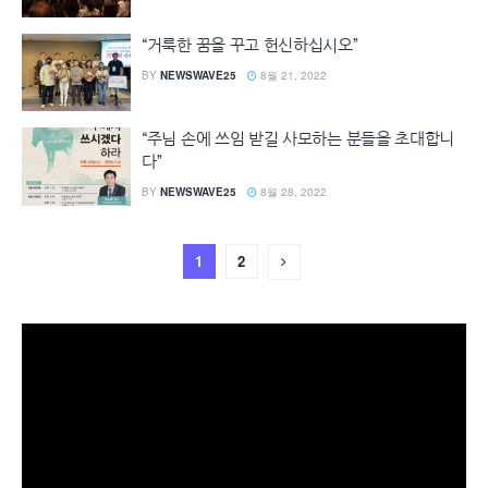
“거룩한 꿈을 꾸고 헌신하십시오”
BY
NEWSWAVE25
8월 21, 2022
“주님 손에 쓰임 받길 사모하는 분들을 초대합니
다”
BY
NEWSWAVE25
8월 28, 2022
1
2
동
영
상
플
레
이