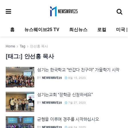
홈
뉴스웨이브25 TV
최신뉴스
로컬
미국 
Home
Tag
안선홍 목사
[태그:]
안선홍 목사
섬기는 한국학교 “반갑다 친구야” 가을학기 시작
BY
NEWSWAVE25
8월 15, 2023
섬기는교회 “장학금 신청하세요”
BY
NEWSWAVE25
7월 27, 2023
균형을 이루며 경주를 시작하십시오
BY
NEWSWAVE25
4월 24, 2023