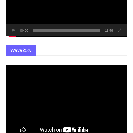
레
이
어
00:00
11:56
Wave25tv