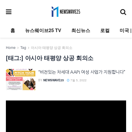
홈
뉴스웨이브25 TV
최신뉴스
로컬
미국 
Home
Tag
아시아 태평양 상공 회의소
[태그:]
아시아 태평양 상공 회의소
“비전있는 차세대 AAPI 여성 사업가 지원합니다”
BY
NEWSWAVE25
7월 5, 2022
동
영
상
플