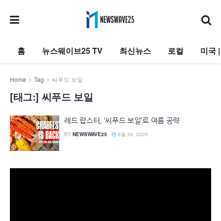
홈
뉴스웨이브25 TV
최신뉴스
로컬
미국 
Home
Tag
씨푸드 보일
[태그:]
씨푸드 보일
레드 랍스터, ‘씨푸드 보일’로 여름 공략
BY
NEWSWAVE25
6월 24, 2025
동
영
상
플