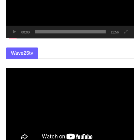
레
이
어
00:00
11:56
Wave25tv