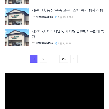
시온마켓, 농심 ‘촉촉 고구마스틱’ 특가 행사 진행
BY
NEWSWAVE25
5월 15, 2026
시온마켓, 어머니날 맞이 대형 할인행사…최대 특
가
BY
NEWSWAVE25
5월 8, 2026
1
2
…
23
동
영
상
플
레
이