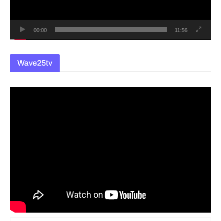
어
00:00
11:56
Wave25tv