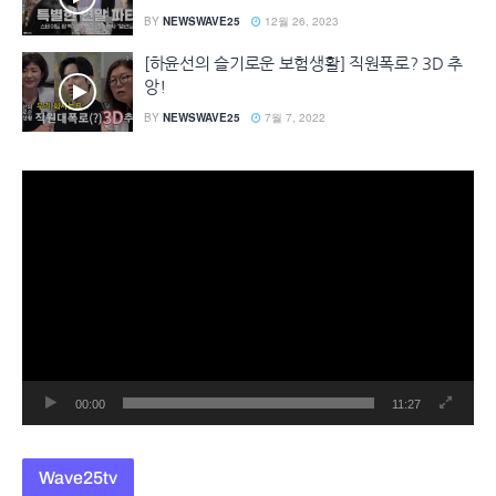
BY
NEWSWAVE25
12월 26, 2023
[하윤선의 슬기로운 보험생활] 직원폭로? 3D 추
앙!
BY
NEWSWAVE25
7월 7, 2022
동
영
상
플
레
이
어
00:00
11:27
Wave25tv