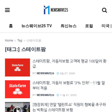
홈
뉴스웨이브25 TV
최신뉴스
로컬
미국 
Home
Tag
스테이트팜
[태그:]
스테이트팜
스테이트팜, 자동차보험 고객에 평균 100달러 환
급
BY
NEWSWAVE25
2월 27, 2026
스테이트팜, 자동차 보험료 ‘3% 인하’…11월 말
부터 적용
BY
NEWSWAVE25
11월 21, 2025
[현장취재] 연말 ‘탤런트쇼’ 직원의 행복을 추구하
는 박화실 스테이트팜 보험