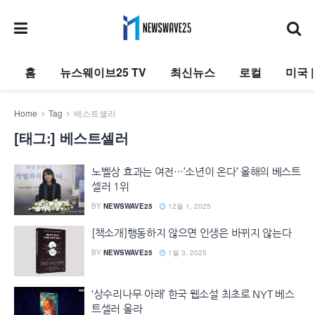
홈
뉴스웨이브25 TV
최신뉴스
로컬
미국 
Home
Tag
베스트셀러
[태그:]
베스트셀러
노벨상 효과는 여전…’소년이 온다’ 올해의 베스트
셀러 1위
BY
NEWSWAVE25
12월 1, 2025
[책소개]행동하지 않으면 인생은 바뀌지 않는다
BY
NEWSWAVE25
1월 3, 2025
‘상수리나무 아래’ 한국 웹소설 최초로 NYT 베스
트셀러 올라