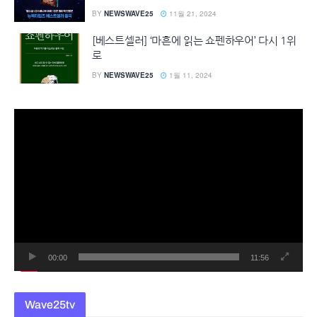
BY
NEWSWAVE25
11월 21, 2024
[베스트셀러] ‘마흔에 읽는 쇼펜하우어’ 다시 1위
로
BY
NEWSWAVE25
1월 11, 2024
동
영
상
플
레
이
어
00:00
11:56
Wave25tv