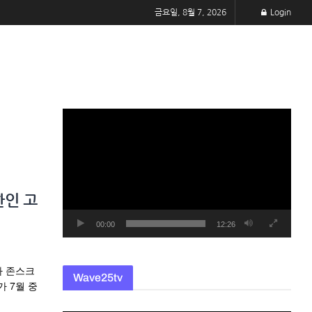
금요일, 8월 7, 2026
Login
동
영
상
플
레
한인 고
이
어
00:00
12:26
다 존스크
Wave25tv
가 7월 중