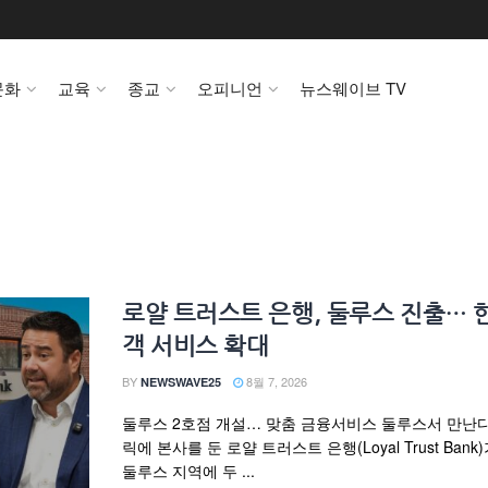
문화
교육
종교
오피니언
뉴스웨이브 TV
로얄 트러스트 은행, 둘루스 진출… 
객 서비스 확대
BY
8월 7, 2026
NEWSWAVE25
둘루스 2호점 개설… 맞춤 금융서비스 둘루스서 만난
릭에 본사를 둔 로얄 트러스트 은행(Loyal Trust Bank)
둘루스 지역에 두 ...