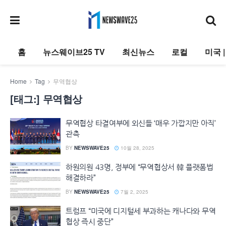
홈
뉴스웨이브25 TV
최신뉴스
로컬
미국 
Home
Tag
무역협상
[태그:]
무역협상
무역협상 타결여부에 외신들 ‘매우 가깝지만 아직’
관측
BY
NEWSWAVE25
10월 28, 2025
하원의원 43명, 정부에 “무역협상서 韓 플랫폼법
해결하라”
BY
NEWSWAVE25
7월 2, 2025
트럼프 “미국에 디지털세 부과하는 캐나다와 무역
협상 즉시 중단”