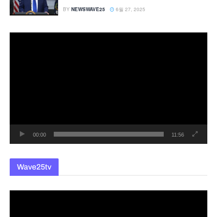
BY
NEWSWAVE25
6월 27, 2025
동
영
상
플
레
이
어
00:00
11:56
Wave25tv