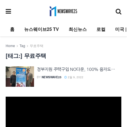
홈
뉴스웨이브25 TV
최신뉴스
로컬
미국 
Home
Tag
무료주택
[태그:]
무료주택
정부지원 주택구입 NO다운, 100% 융자도…
BY
NEWSWAVE25
2월 9, 2022
동
영
상
플