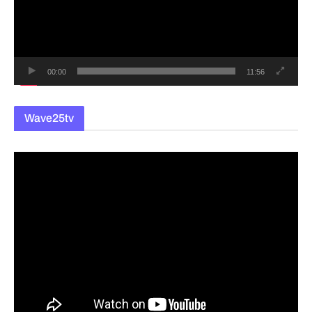
레
이
어
00:00
11:56
Wave25tv