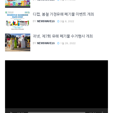
디캡, 봄철 가정유해 폐기물 이벤트 개최
BY
NEWSWAVE25
3월 8, 2022
귀넷, 제7회 유해 폐기물 수거행사 개최
BY
NEWSWAVE25
1월 26, 2022
동
영
상
플
레
이
어