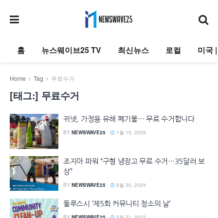
홈
뉴스웨이브25 TV
최신뉴스
로컬
미국 
Home
Tag
무료수거
[태그:]
무료수거
귀넷, 가정용 유해 폐기물… 무료 수거합니다
BY
NEWSWAVE25
1월 15, 2025
조지아 파워 “구형 냉장고 무료 수거…35달러 보
상”
BY
NEWSWAVE25
6월 30, 2024
둘루스시 ‘제5회 커뮤니티 청소의 날’
BY
NEWSWAVE25
5월 31, 2022