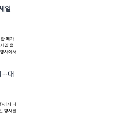
 세일
한 메가
 세일'을
 행사에서
최…대
목)까지 다
인 행사를