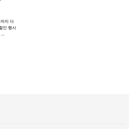
사
)까지 다
할인 행사
..