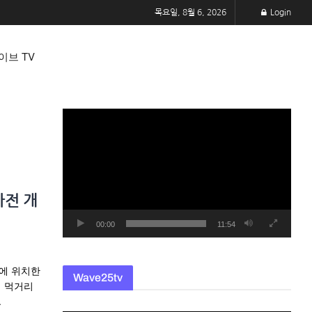
목요일, 8월 6, 2026
Login
이브 TV
동
영
상
플
레
가전 개
이
어
00:00
11:54
몰에 위치한
Wave25tv
기 먹거리
.