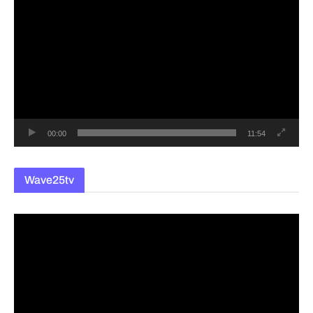
영
상
플
레
이
어
00:00
11:54
Wave25tv