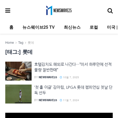
홈
뉴스웨이브25 TV
최신뉴스
로컬
미국 
Home
Tag
롯데
[태그:]
롯데
호텔김치도 해외로 나간다…”미서 하루만에 선적
물량 절반판매”
BY
NEWSWAVE25
10월 7, 2025
‘첫 홀 이글’ 김아림, LPGA 롯데 챔피언십 첫날 단
독 선두
BY
NEWSWAVE25
11월 7, 2024
동