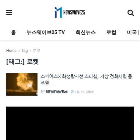
홈
뉴스웨이브25 TV
최신뉴스
로컬
미국 
Home
Tag
로켓
[태그:]
로켓
스페이스X 화성탐사선 스타십, 지상 점화시험 중
폭발
BY
NEWSWAVE25
6월 19, 2025
동
영
상
플