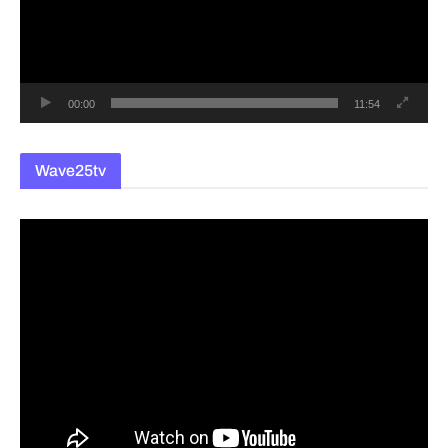
레
이
어
00:00
11:54
Wave25tv