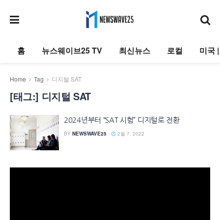
홈
뉴스웨이브25 TV
최신뉴스
로컬
미국 
Home
Tag
디지털 SAT
[태그:]
디지털 SAT
2024년부터 “SAT 시험” 디지털로 전환
BY
NEWSWAVE25
2월 7, 2022
동
영
상
플