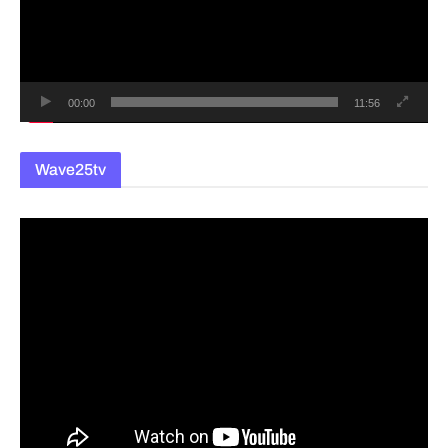
레
이
어
00:00
11:56
Wave25tv