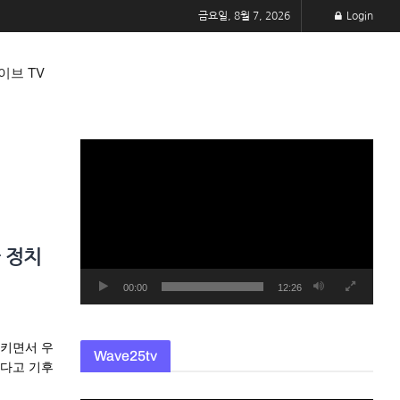
금요일, 8월 7, 2026
Login
이브 TV
동
영
상
플
레
 정치
이
어
00:00
12:26
시키면서 우
Wave25tv
킨다고 기후