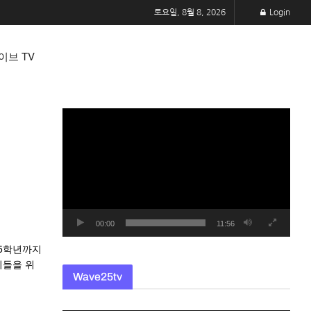
토요일, 8월 8, 2026
Login
이브 TV
동
영
상
플
레
이
어
00:00
11:56
터 5학년까지
이들을 위
Wave25tv