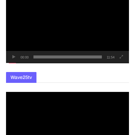
영
상
플
레
이
어
00:00
11:54
Wave25tv