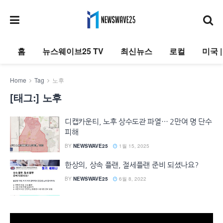
홈
뉴스웨이브25 TV
최신뉴스
로컬
미국 
Home
Tag
노후
[태그:]
노후
디캡카운티, 노후 상수도관 파열… 2만여 명 단수
피해
BY
NEWSWAVE25
1월 15, 2025
한상의, 상속 플랜, 절세플랜 준비 되셨나요?
BY
NEWSWAVE25
6월 8, 2022
동