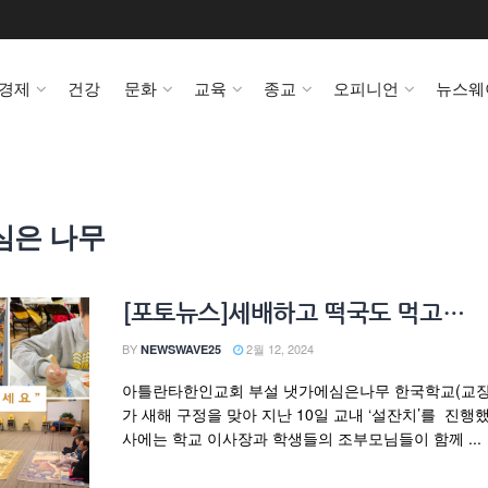
경제
건강
문화
교육
종교
오피니언
뉴스웨
심은 나무
[포토뉴스]세배하고 떡국도 먹고…
BY
2월 12, 2024
NEWSWAVE25
아틀란타한인교회 부설 냇가에심은나무 한국학교(교장
가 새해 구정을 맞아 지난 10일 교내 ‘설잔치’를 진행했
사에는 학교 이사장과 학생들의 조부모님들이 함께 ...