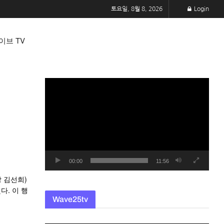
토요일, 8월 8, 2026
Login
이브 TV
동
영
상
플
레
이
어
00:00
11:56
 김선희)
다. 이 행
Wave25tv