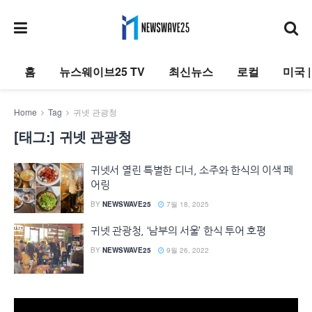
홈
뉴스웨이브25 TV
최신뉴스
로컬
미국 
Home
Tag
귀넷 관광청
[태그:]
귀넷 관광청
귀넷서 열린 특별한 디너, 소주와 한식의 이색 페
어링
BY
NEWSWAVE25
7월 18, 2025
귀넷 관광청, ‘남부의 서울’ 한식 투어 호평
BY
NEWSWAVE25
9월 26, 2022
동