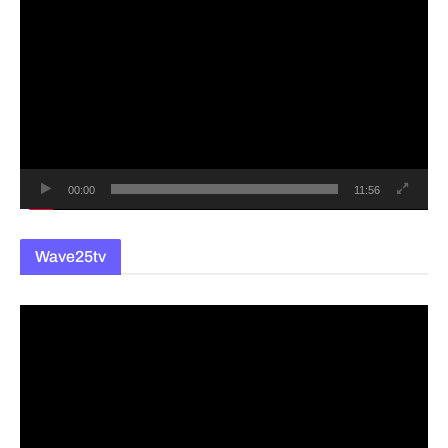
영
상
플
레
이
어
00:00
11:56
Wave25tv