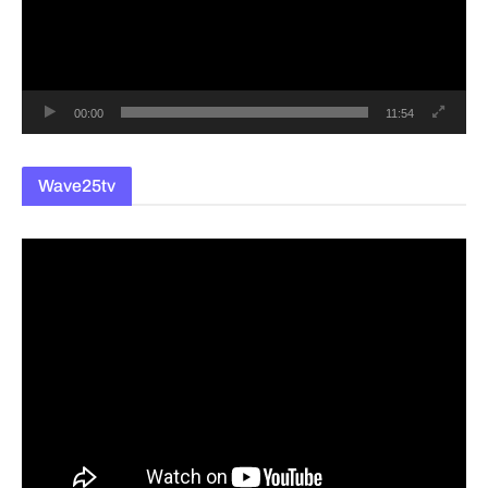
레
이
어
00:00
11:54
Wave25tv