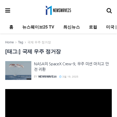
홈
뉴스웨이브25 TV
최신뉴스
로컬
미국 
Home
Tag
국제 우주 정거장
[태그:]
국제 우주 정거장
NASA의 SpaceX Crew-9, 우주 미션 마치고 안
전 귀환
BY
NEWSWAVE25
3월 19, 2025
동
영
상
플