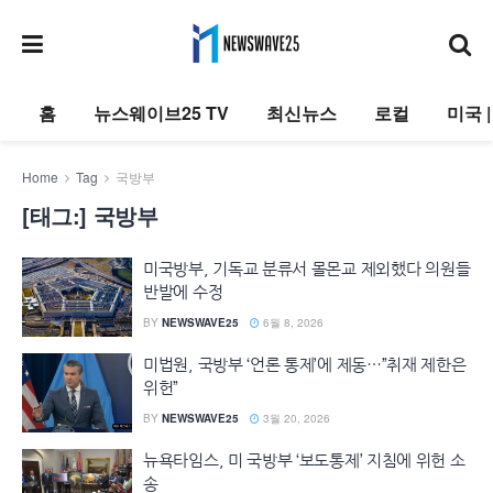
홈
뉴스웨이브25 TV
최신뉴스
로컬
미국 
Home
Tag
국방부
[태그:]
국방부
미국방부, 기독교 분류서 몰몬교 제외했다 의원들
반발에 수정
BY
NEWSWAVE25
6월 8, 2026
미법원, 국방부 ‘언론 통제’에 제동…”취재 제한은
위헌”
BY
NEWSWAVE25
3월 20, 2026
뉴욕타임스, 미 국방부 ‘보도통제’ 지침에 위헌 소
송