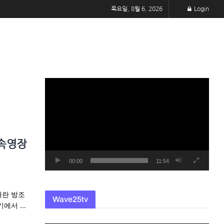
목요일, 8월 6, 2026
Login
동
영
상
플
레
구속영장
이
어
00:00
11:54
내란 방조
Wave25tv
서 ...