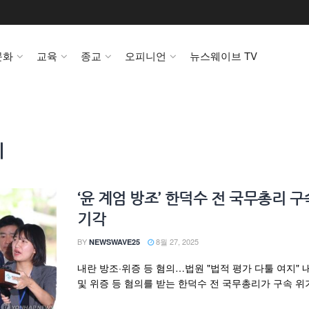
문화
교육
종교
오피니언
뉴스웨이브 TV
리
‘윤 계엄 방조’ 한덕수 전 국무총리 
기각
BY
8월 27, 2025
NEWSWAVE25
내란 방조·위증 등 혐의…법원 "법적 평가 다툴 여지" 
및 위증 등 혐의를 받는 한덕수 전 국무총리가 구속 위기에