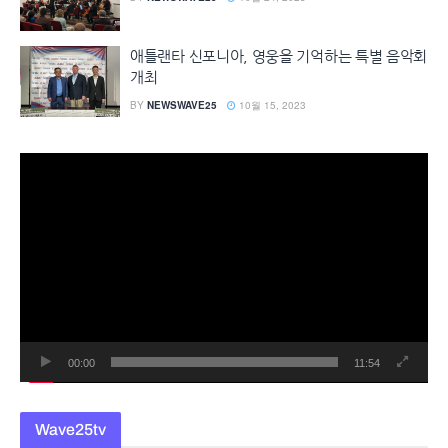
애틀랜타 신포니아, 영웅을 기억하는 특별 음악회
개최
BY
NEWSWAVE25
10월 15, 2023
동
영
상
플
레
이
어
00:00
11:54
Wave25tv