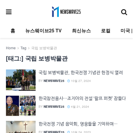
홈
뉴스웨이브25 TV
최신뉴스
로컬
미국 
Home
Tag
국립 보병박물관
[태그:]
국립 보병박물관
국립 보병박물관, 한국전쟁 기념관 헌정식 열려
BY
NEWSWAVE25
10월 27, 2024
한국참전용사…조지아의 전설 ‘랄프 퍼켓’ 잠들다
BY
NEWSWAVE25
4월 21, 2024
한국전쟁 기념 음악회, 영웅들을 기억하며…
BY
NEWSWAVE25
10월 24, 2023