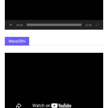
레
이
어
00:00
11:56
Wave25tv