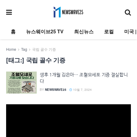
홈
뉴스웨이브25 TV
최신뉴스
로컬
미국 
Home
Tag
국립 골수 기증
[태그:]
국립 골수 기증
생후 1개월 김은아… 조혈모세포 기증 절실합니
다
BY
NEWSWAVE25
10월 7, 2024
동
영
상
플