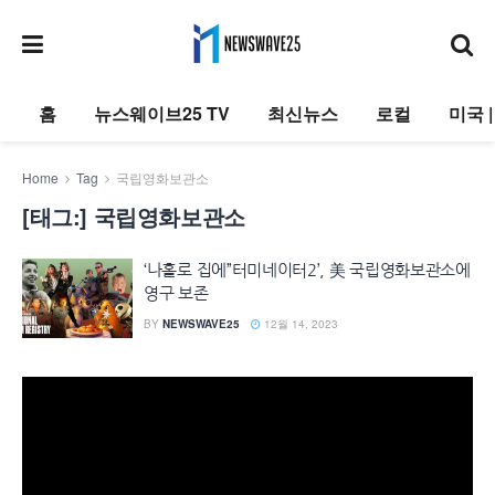
홈
뉴스웨이브25 TV
최신뉴스
로컬
미국 
Home
Tag
국립영화보관소
[태그:]
국립영화보관소
‘나홀로 집에”터미네이터2’, 美 국립영화보관소에
영구 보존
BY
NEWSWAVE25
12월 14, 2023
동
영
상
플