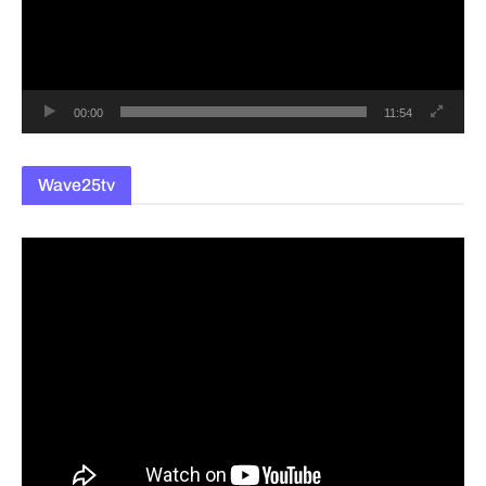
레
이
어
00:00
11:54
Wave25tv