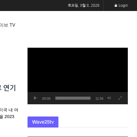
토요일, 8월 8, 2026
Login
이브 TV
동
영
상
플
레
로 연기
이
어
00:00
11:56
미국 내 여
 2023
Wave25tv