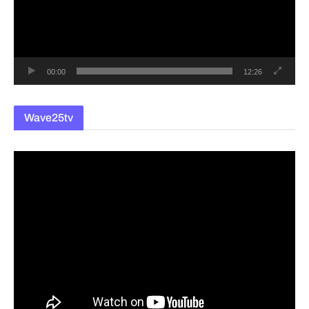
레
이
어
00:00
12:26
Wave25tv