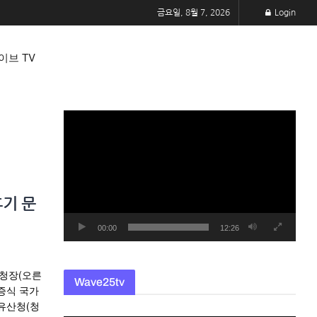
금요일, 8월 7, 2026
Login
이브 TV
동
영
상
플
레
후기 문
이
어
00:00
12:26
산청장(오른
Wave25tv
증식 국가
가유산청(청