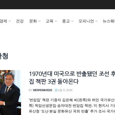
경제
건강
문화
교육
종교
오피니언
뉴스웨
산청
1970년대 미국으로 반출됐던 조선 
집 책판 3권 돌아온다
BY
2월 9, 2026
NEWSWAVE25
'번암집' 책판 기증자 김은혜 씨(왼쪽)와 허민 국가유
쪽) 척암선생문집·송자대전·번암집 책판, 미 현지서 기
유산청 ‘도난‧분실 문화유산 국외 반출’ 추가 조사 국