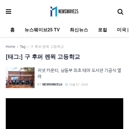
홈
뉴스웨이브25 TV
최신뉴스
로컬
미국 
Home
Tag
구 후퍼 렌윅 고등학교
[태그:]
구 후퍼 렌윅 고등학교
귀넷 카운티, 남동부 최초 테마 도서관 기공식 열
려
BY
NEWSWAVE25
10월 27, 2022
동
영
상
플