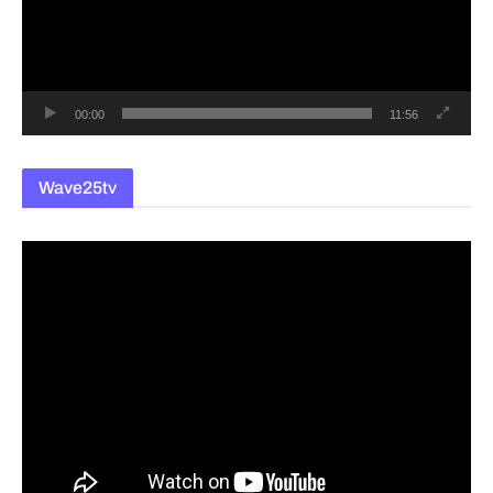
레
이
어
00:00
11:56
Wave25tv