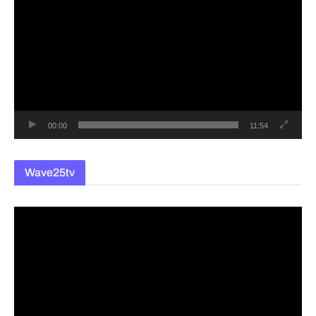
영
상
플
레
이
어
00:00
11:54
Wave25tv