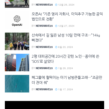
BY
NEWSWAVE25
12월 29, 2024
오픈AI “기존 영리 자회사, 이익추구 가능한 공익
법인으로 전환”
BY
NEWSWAVE25
12월 27, 2024
산속에서 길 잃은 남성 10일 만에 구조…”14㎏
빠졌다”
BY
NEWSWAVE25
6월 23, 2024
2평 대피공간에 20시간 갇힌 노인…종이에 쓴
‘SOS’로 살았다
BY
NEWSWAVE25
1월 29, 2024
폐그물에 헐떡이는 아기 남방큰돌고래…”조금만
더 견뎌 줘”
BY
NEWSWAVE25
1월 17, 2024
동