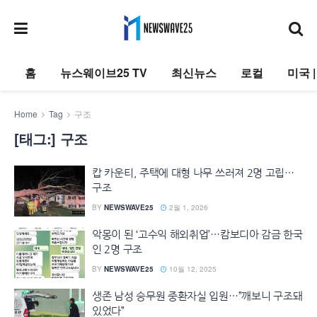
홈
뉴스웨이브25 TV
최신뉴스
로컬
미국 
Home
Tag
구조
[태그:]
구조
캅 카운티, 주택에 대형 나무 쓰러져 2명 고립…
구조
BY
NEWSWAVE25
2월 1, 2026
악몽이 된 ‘고수익 해외취업’…캄보디아 감금 한국
인 2명 구조
BY
NEWSWAVE25
10월 12, 2025
생존 남성 승무원 중환자실 입원…”깨보니 구조돼
있었다”