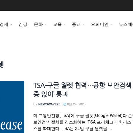
경제
건강
문화
교육
종교
오피니언
뉴스웨
렛
TSA-구글 월렛 협력…공항 보안검색 
증 없이’ 통과
BY
6월 24, 2026
NEWSWAVE25
미 교통안전청(TSA)이 구글 월렛(Google Wallet)과
보안검색 절차를 간소화하는 ‘TSA 프리체크 터치리스 I
스를 확대한다. TSA는 24일 구글 월렛을 ...