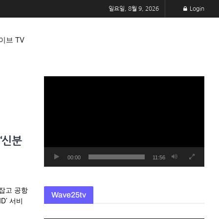
일요일, 8월 9, 2026
Login
이브 TV
동
영
상
플
레
‘신분
이
어
00:00
11:56
 손잡고 공항
Wave25tv
D’ 서비