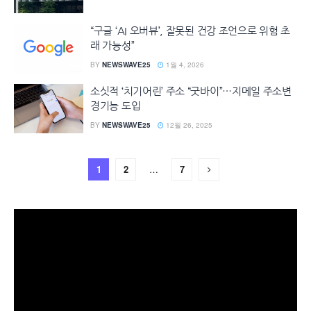
“구글 ‘AI 오버뷰’, 잘못된 건강 조언으로 위험 초
래 가능성”
BY
NEWSWAVE25
1월 4, 2026
소싯적 ‘치기어린’ 주소 “굿바이”…지메일 주소변
경기능 도입
BY
NEWSWAVE25
12월 26, 2025
1
2
…
7
동
영
상
플
레
이