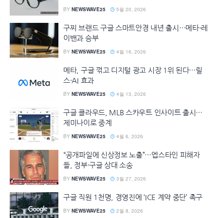
BY
NEWSWAVE25
5월 20, 2026
구찌 브랜드 구글 스마트안경 내년 출시…메타-레
이밴과 승부
BY
NEWSWAVE25
4월 16, 2026
메타, 구글 꺾고 디지털 광고 시장 1위 된다…릴
스·AI 효과
BY
NEWSWAVE25
4월 13, 2026
구글 클라우드, MLB 스카우트 인사이트 출시…
제미나이로 중계
BY
NEWSWAVE25
4월 6, 2026
“공개파일에 신상정보 노출”…엡스타인 피해자
들, 정부·구글 상대 소송
BY
NEWSWAVE25
3월 27, 2026
구글 직원 1천명, 경영진에 ‘ICE 계약 중단’ 촉구
BY
NEWSWAVE25
2월 8, 2026