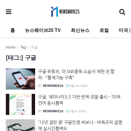
홈
뉴스웨이브25 TV
최신뉴스
로컬
미국 
Home
Tag
구글
[태그:]
구글
구글 유튜브, 미 SNS중독 소송서 재판 전 합
의…”통제기능 구축”
BY
NEWSWAVE25
6월 23, 2026
구글, 제미나이3.5 기반 번역 모델 출시…70여
언어 동시통역
BY
NEWSWAVE25
6월 9, 2026
’13년 걸린 꿈’ 구글안경 써보니…바둑규칙 설명
에 실시간통역도