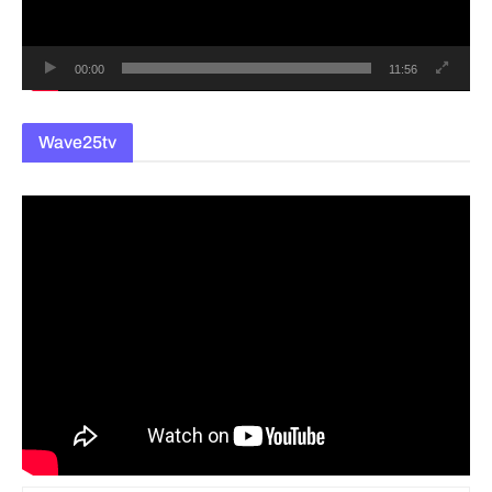
어
00:00
11:56
Wave25tv