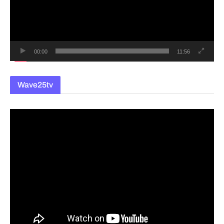
레
이
어
00:00
11:56
Wave25tv