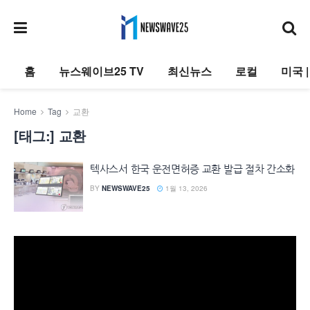
홈
뉴스웨이브25 TV
최신뉴스
로컬
미국 
Home
Tag
교환
[태그:]
교환
텍사스서 한국 운전면허증 교환 발급 절차 간소화
BY
NEWSWAVE25
1월 13, 2026
동
영
상
플