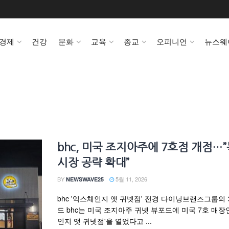
경제
건강
문화
교육
종교
오피니언
뉴스웨
bhc, 미국 조지아주에 7호점 개점…
시장 공략 확대”
BY
5월 11, 2026
NEWSWAVE25
bhc '익스체인지 앳 귀넷점' 전경 다이닝브랜즈그룹의
드 bhc는 미국 조지아주 귀넷 뷰포드에 미국 7호 매장
인지 앳 귀넷점'을 열었다고 ...