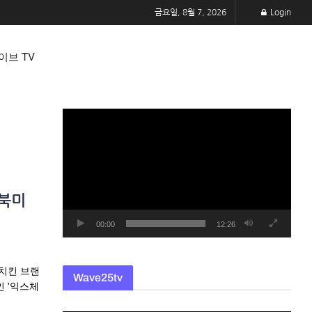
금요일, 8월 7, 2026
Login
이브 TV
동
영
상
플
레
”북미
이
어
00:00
12:26
 치킨 브랜
Wave25tv
인 '익스체