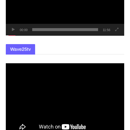
레
이
어
00:00
11:56
Wave25tv