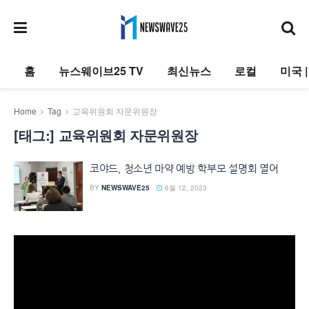
홈
뉴스웨이브25 TV
최신뉴스
로컬
미국 
Home
Tag
교육위원회 자문위원장
[태그:]
교육위원회 자문위원장
코야드, 청소년 마약 예방 학부모 설명회 열어
BY
NEWSWAVE25
6월 12, 2023
동
영
상
플