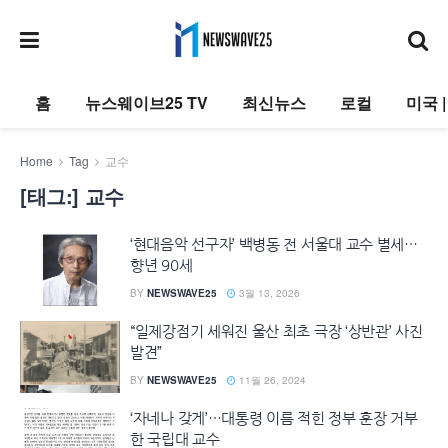
홈
뉴스웨이브25 TV
최신뉴스
로컬
미국 
Home
Tag
교수
[태그:]
교수
‘현대음악 선구자’ 백병동 전 서울대 교수 별세…
향년 90세
BY
NEWSWAVE25
3월 13, 2026
“일제강점기 세워진 울산 최초 극장 ‘상반관’ 사진
발견”
BY
NEWSWAVE25
11월 26, 2024
‘자네나 갖게’…대통령 이름 적힌 정부 훈장 거부
한 국립대 교수