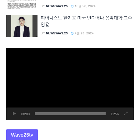
BY
NEWSWAVE25
10월 28, 2024
피아니스트 한지호 미국 인디애나 음악대학 교수
임용
BY
NEWSWAVE25
4월 23, 2024
동
영
상
플
레
이
어
00:00
11:56
Wave25tv