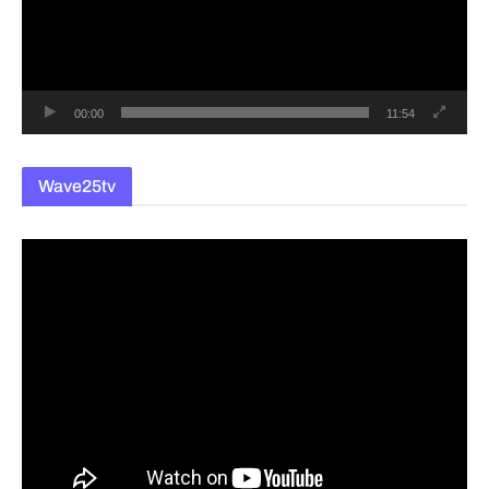
레
이
어
00:00
11:54
Wave25tv