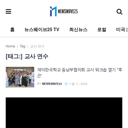
홈
뉴스웨이브25 TV
최신뉴스
로컬
미국 
Home
Tag
교사 연수
[태그:]
교사 연수
재미한국학교 동남부협의회 교사 워크숍 열기 “후
끈’
BY
NEWSWAVE25
11월 11, 2025
동
영
상
플