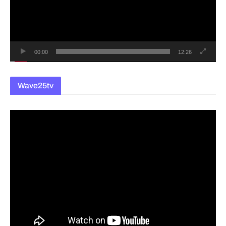
레
이
어
00:00
12:26
Wave25tv