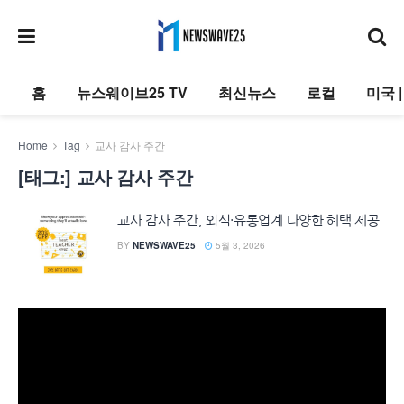
홈
뉴스웨이브25 TV
최신뉴스
로컬
미국 
Home
Tag
교사 감사 주간
[태그:]
교사 감사 주간
교사 감사 주간, 외식·유통업계 다양한 혜택 제공
BY
NEWSWAVE25
5월 3, 2026
동
영
상
플