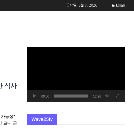
금요일, 8월 7, 2026
Login
동
영
상
플
레
만 식사
이
어
00:00
12:26
 가능성"
Wave25tv
간 교대 근