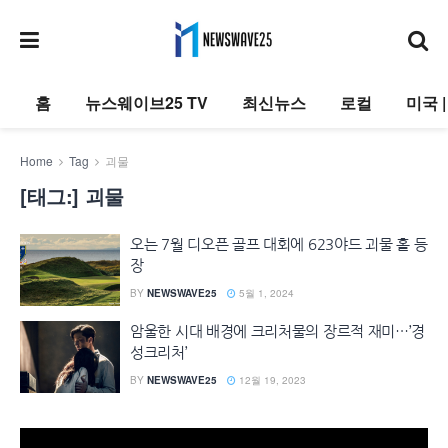
홈
뉴스웨이브25 TV
최신뉴스
로컬
미국 
Home
Tag
괴물
[태그:]
괴물
오는 7월 디오픈 골프 대회에 623야드 괴물 홀 등
장
BY
NEWSWAVE25
5월 1, 2024
암울한 시대 배경에 크리처물의 장르적 재미…’경
성크리처’
BY
NEWSWAVE25
12월 19, 2023
동