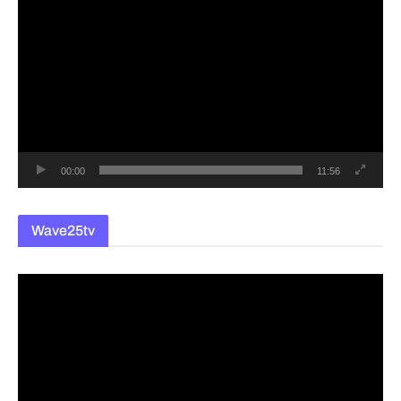
영
상
플
레
이
어
00:00
11:56
Wave25tv