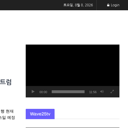
토요일, 8월 8, 2026
Login
동
영
상
플
레
 트럼
이
어
00:00
11:56
비행 현재
Wave25tv
쓰일 예정