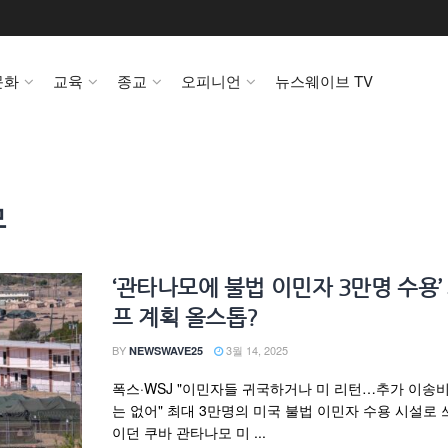
문화
교육
종교
오피니언
뉴스웨이브 TV
모
‘관타나모에 불법 이민자 3만명 수용’
프 계획 올스톱?
BY
3월 14, 2025
NEWSWAVE25
폭스·WSJ "이민자들 귀국하거나 미 리턴…추가 이송
는 없어" 최대 3만명의 미국 불법 이민자 수용 시설로 
이던 쿠바 관타나모 미 ...