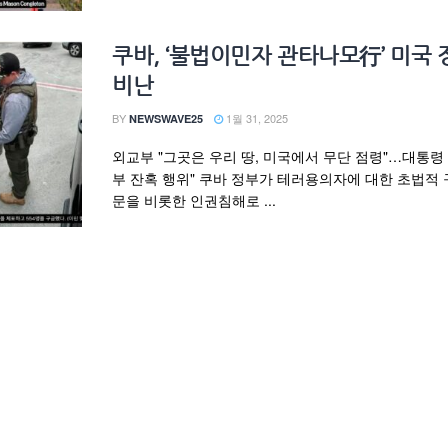
쿠바, ‘불법이민자 관타나모行’ 미국 
비난
BY
1월 31, 2025
NEWSWAVE25
외교부 "그곳은 우리 땅, 미국에서 무단 점령"…대통령 
부 잔혹 행위" 쿠바 정부가 테러용의자에 대한 초법적 
문을 비롯한 인권침해로 ...