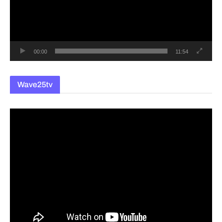
레
이
어
00:00
11:54
Wave25tv