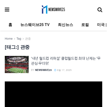
홈
뉴스웨이브25 TV
최신뉴스
로컬
미국 
Home
Tag
관중
[태그:]
관중
‘내년 월드컵 리허설’ 클럽월드컵 최대 난제는 ‘무
관심·무더위’
BY
NEWSWAVE25
6월 17, 2025
동
영
상
플