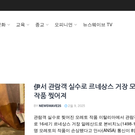
문화
교육
종교
오피니언
뉴스웨이브 TV
伊서 관람객 실수로 르네상스 거장 
작품 찢어져
BY
2월 9, 2025
NEWSWAVE25
관람객 실수로 찢어진 모레토 작품 이탈리아에서 관람
로 16세기 르네상스 거장 알레산드로 본비치노(1498-15
명 모레토의 작품이 손상됐다고 안사(ANSA) 통신이 