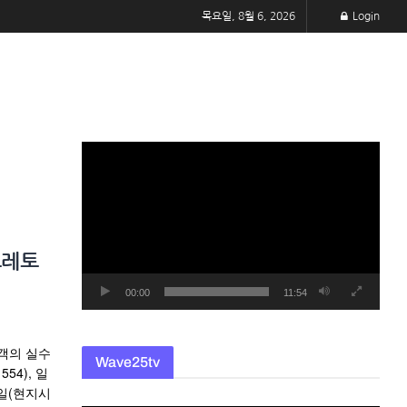
목요일, 8월 6, 2026
Login
동
영
상
플
레
모레토
이
어
00:00
11:54
객의 실수
Wave25tv
54), 일
8일(현지시