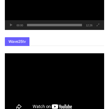
레
이
어
00:00
12:26
Wave25tv