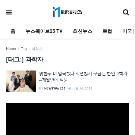
홈
뉴스웨이브25 TV
최신뉴스
로컬
미국 
Home
Tag
과학자
[태그:]
과학자
방한후 미 입국했다 석연찮게 구금된 한인과학자,
4개월만에 석방
BY
NEWSWAVE25
11월 16, 2025
동
영
상
플