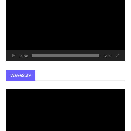
영
상
플
레
이
어
00:00
12:26
Wave25tv