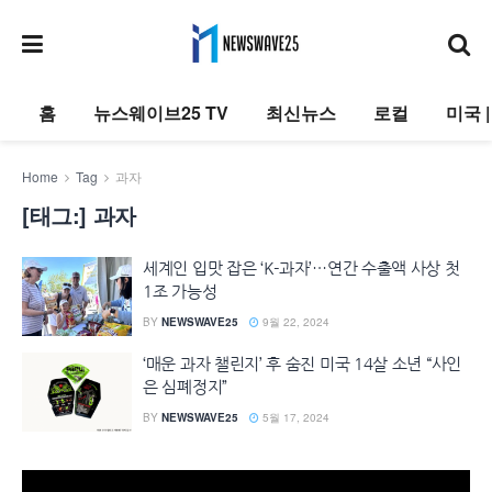
홈
뉴스웨이브25 TV
최신뉴스
로컬
미국 
Home
Tag
과자
[태그:]
과자
세계인 입맛 잡은 ‘K-과자’…연간 수출액 사상 첫
1조 가능성
BY
NEWSWAVE25
9월 22, 2024
‘매운 과자 챌린지’ 후 숨진 미국 14살 소년 “사인
은 심폐정지”
BY
NEWSWAVE25
5월 17, 2024
동