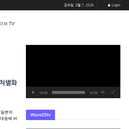
금요일, 8월 7, 2026
Login
이브 TV
동
영
상
플
레
…차별화
이
어
00:00
12:26
 일본의
Wave25tv
 대응해 버