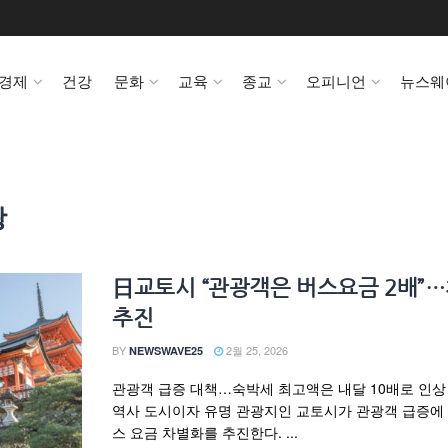
경제
건강
문화
교육
종교
오피니언
뉴스웨
광
日교토시 “관광객은 버스요금 2배”
추진
BY
2월 25, 2026
NEWSWAVE25
관광객 급증 대책…숙박세 최고액은 내달 10배로 인상
역사 도시이자 유명 관광지인 교토시가 관광객 급증에
스 요금 차별화를 추진한다. ...