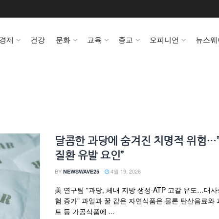
경제
건강
문화
교육
종교
오피니언
뉴스웨
달콤한 과당에 숨겨진 치명적 위험…
질환 유발 요인”
BY
4월 19, 2026
NEWSWAVE25
美 연구팀 "과당, 체내 지방 생성·ATP 고갈 유도…대
험 증가" 과일과 꿀 같은 자연식품은 물론 탄산음료와 
트 등 가공식품에 ...