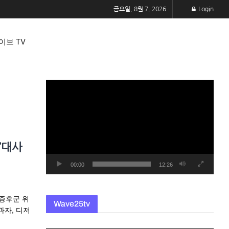
금요일, 8월 7, 2026
Login
이브 TV
동
영
상
플
레
”대사
이
어
00:00
12:26
사증후군 위
Wave25tv
과자, 디저