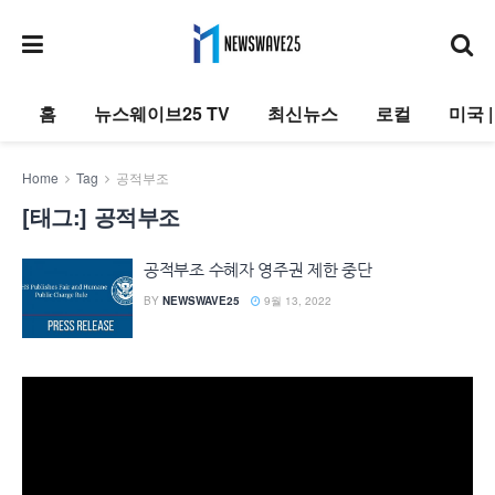
홈
뉴스웨이브25 TV
최신뉴스
로컬
미국 
Home
Tag
공적부조
[태그:]
공적부조
공적부조 수혜자 영주권 제한 중단
BY
NEWSWAVE25
9월 13, 2022
동
영
상
플