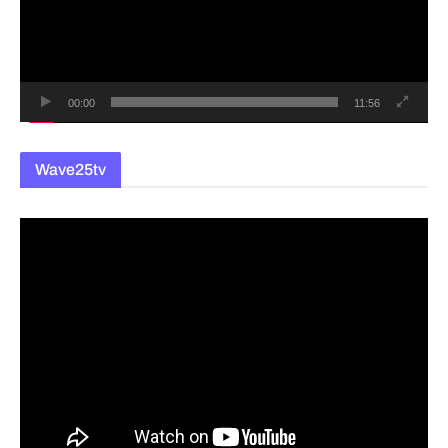
레
이
어
00:00
11:56
Wave25tv