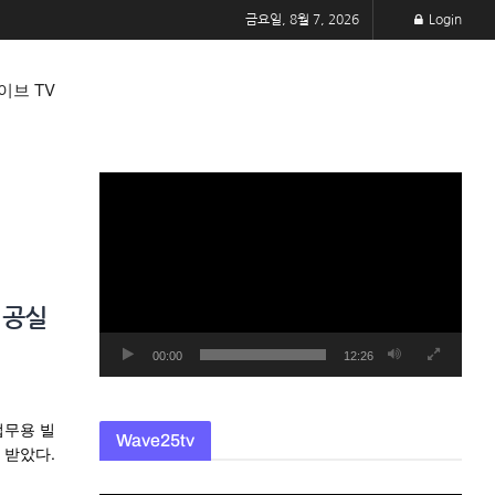
금요일, 8월 7, 2026
Login
이브 TV
동
영
상
플
레
 공실
이
어
00:00
12:26
업무용 빌
Wave25tv
 받았다.