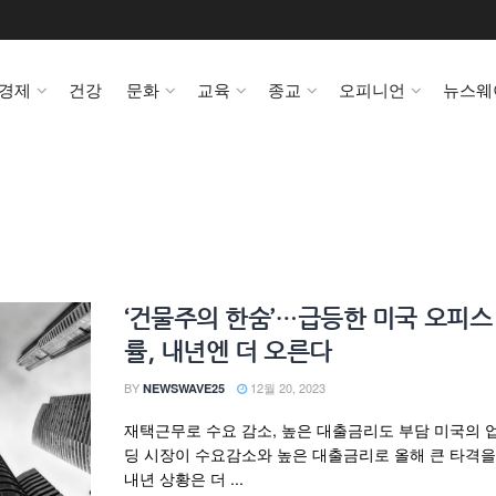
경제
건강
문화
교육
종교
오피니언
뉴스웨
‘건물주의 한숨’…급등한 미국 오피스
률, 내년엔 더 오른다
BY
12월 20, 2023
NEWSWAVE25
재택근무로 수요 감소, 높은 대출금리도 부담 미국의 
딩 시장이 수요감소와 높은 대출금리로 올해 큰 타격을
내년 상황은 더 ...