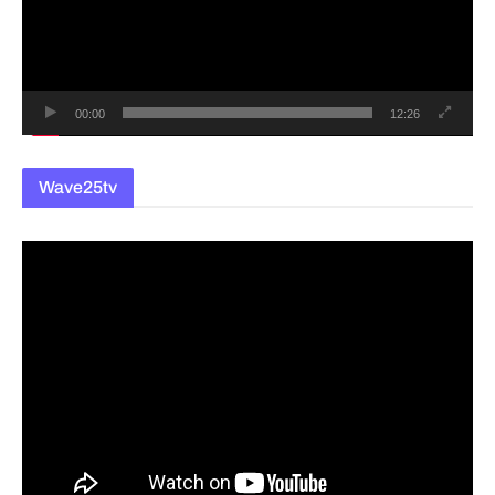
레
이
어
00:00
12:26
Wave25tv