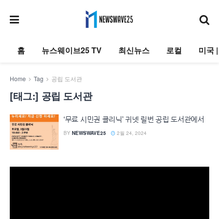
홈
뉴스웨이브25 TV
최신뉴스
로컬
미국 
Home
Tag
공립 도서관
[태그:]
공립 도서관
‘무료 시민권 클리닉’ 귀넷 릴번 공립 도서관에서
BY
NEWSWAVE25
2월 24, 2024
동
영
상
플